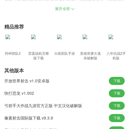
趣的朋友到本站下载体验。
展开全部
游戏特色
精品推荐
极简新颖的2D画面场景设计，丰富有趣的游戏内容;
有丰富的场景可供探索，有挑战性的关卡可供游玩
游戏操作非常简单，这让他们在各方面都有了很大的提高。
消音武器、突击步枪、狙击步枪等多种武器可供选择。
特种部队2
雷霆战机完整
火线部队手游
英雄突袭大逃
八年抗战2手
版下载
杀破解版
机版
玩家所要做的就是控制自己的角色并在房子里找到他想要的东西。
其他版本
游戏亮点
开放世界射击 v1.0安卓版
下载
非常简单清晰的三维动画场景设计，游戏内容丰富多彩，非常有
快打恐龙 v1.002
下载
趣。
优秀而勇敢的特工，只需动动手指，就能不断推进故事的发展。
弓箭手大作战九游官方正版 中文汉化破解版
下载
在房间里自由寻找它们，独特的探索玩法给你带来完美的游戏乐
趣。
像素射击国际版下载 v9.3.9
下载
射出聚光灯，选择锁定，在不同的地图中继续探索和战斗。