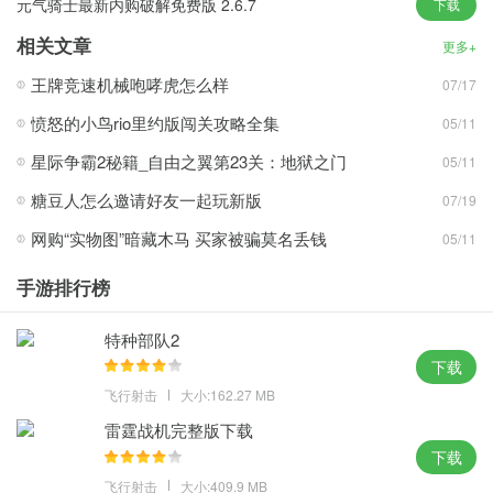
元气骑士最新内购破解免费版 2.6.7
下载
不要错过任何微妙的线索，从头到尾连接线索，解决谜题并找到真
相关文章
相。
更多+
王牌竞速机械咆哮虎怎么样
07/17
游戏优势
愤怒的小鸟rio里约版闯关攻略全集
05/11
简单易用的游戏操作模式，轻松上手，体验游戏乐趣;
精心设计的游戏任务关卡众多，玩家可以自由选择挑战。
星际争霸2秘籍_自由之翼第23关：地狱之门
05/11
玩家可以化身特工，从一个阴影移动到另一个阴影，全力攻击敌
糖豆人怎么邀请好友一起玩新版
07/19
人。
网购“实物图”暗藏木马 买家被骗莫名丢钱
05/11
在公共场合以幽灵的身份执行秘密行动，保持警惕并成功完成任
务。
手游排行榜
在具有挑战性的间谍潜行游戏中展示你的技能，展示你快速移动和
窃取情报的能力。
特种部队2
下载
游戏评价
飞行射击
大小:162.27 MB
游戏有着诸多精心设计的任务关卡可供大家自由选择，极具代入感
雷霆战机完整版下载
的紧张气氛，玩法丰富多彩极具趣味。
下载
飞行射击
大小:409.9 MB