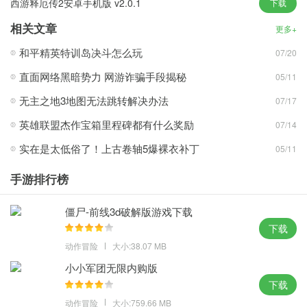
西游释厄传2安卓手机版 v2.0.1
下载
散落千朵樱花，还原经典情节。
相关文章
更多+
境界死神激斗无限资源版游戏亮点
和平精英特训岛决斗怎么玩
07/20
几年来，受到无数粉丝的喜爱，有许多经典的情节，你想重温血
直面网络黑暗势力 网游诈骗手段揭秘
05/11
战，体验与风与剑搏斗的战斗快感。
结合游戏的联合移动系统，每个角色都有各种各样的联合移动。玩
无主之地3地图无法跳转解决办法
07/17
家将能够在游戏中享受战斗。
英雄联盟杰作宝箱里程碑都有什么奖励
07/14
在游戏中，玩家将能够体验原始情节，发现隐藏副本，并揭示死亡
实在是太低俗了！上古卷轴5爆裸衣补丁
05/11
的秘密!它还可以使用几十个原始字符。
还有各种各样的角色职业等待收集，每个职业都有一个基于原始角
手游排行榜
色能力的深度定制技能集
游戏由死亡监督和恢复委员会监督，从角色场景到故事设置的一切
僵尸-前线3d破解版游戏下载
都经过精心打磨，以确保玩家体验到一个原始的死亡世界。
下载
动作冒险
大小:38.07 MB
小编点评
小小军团无限内购版
每个角色都有一套技能，这些技能是根据他们的原始能力深度定制
下载
的，结合游戏的连击系统，每个角色都有不同的连击方式
动作冒险
大小:759.66 MB