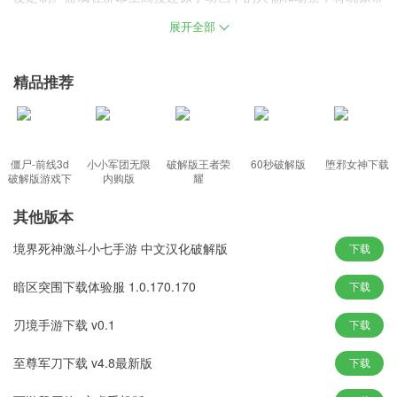
回到动画的情节中。游戏完美诠释了游戏中每个角色的技能和动作
展开全部
特点，特效非常逼真
境界死神激斗无限资源版游戏功能
精品推荐
这是一款原创团队制作并获得原创团队授权的日本剑术手游。
结合游戏的连击系统，每个角色都有不同的连击方式。
组装数十个人气人物，3D模型华丽帅气，还原高精度动画人物。
僵尸-前线3d
小小军团无限
破解版王者荣
60秒破解版
堕邪女神下载
破解版游戏下
内购版
耀
经典故事重现，让玩家从最开始的地方一步步成长到最强的死亡。
载
冲击力十足，华丽华丽，可以使人物通过犀利的操作达到无限的连
其他版本
击效果。
境界死神激斗小七手游 中文汉化破解版
下载
境界死神激斗无限资源版游戏优势
暗区突围下载体验服 1.0.170.170
下载
极限999切割，真正的搏击流畅而酷炫。
刃境手游下载 v0.1
下载
几十个原创人物出现了
PVP直播，这是我的战斗。
至尊军刀下载 v4.8最新版
下载
原班cv集结，动画声优回到尸魂世界。