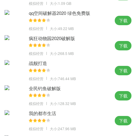
模拟经营
大小:1.09 GB
过游戏包含3种模式，分别是ACTION,STRATEGY和PUZZLE模式。
qq空间破解器2020 绿色免费版
5、可玩性：
下载
这款游戏的可玩性不错，玩家可以通过游戏的三种模式来进行三种
模拟经营
大小:49.22 MB
需要不同技巧的游戏。ACTION模式会不断的加硬币，STRATEGY
疯狂动物园2020破解版
模式会通过次数来控制硬币的增加，PUZZLE模式需要将硬币消除到
下载
底行才能得到钱袋，都需要玩家来使用不同的技巧。
模拟经营
大小:268.5 MB
战舰打造
下载
模拟经营
大小:746.44 MB
全民钓鱼破解版
下载
模拟经营
大小:128.32 MB
我的都市生活
下载
模拟经营
大小:247.96 MB