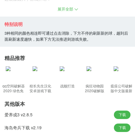
超级賺錢大亨
是一个以“賺錢”为主题的消除类游戏，点击连接3个以
展开全部
上的金币可以消除，达到数量即可过关。游戏本身并没有更多的创
新，不过游戏包含3种模式，分别是任务模式，战略模式和解谜模
特别说明
式。
3种相同的颜色相连即可通过点击消除，下方不停的刷新新的球，越到后
面刷新速度越快，如果下方无法推进则游戏失败。
游戏的可玩性不错，玩家可以通过游戏的三种模式来进行三种需要
不同技巧的游戏。ACTION模式会不断的加硬币，STRATEGY模式
会通过次数来控制硬币的增加，PUZZLE模式需要将硬币消除到底行
精品推荐
才能得到钱袋，都需要玩家来使用不同的技巧
游戏中会不停从下方出现不同颜色的硬币，消除硬币后，在右边的
计数柱会增加一个金币，随着金币的增加一直到增加最上面的钱
qq空间破解器
校长先生汉化
战舰打造
疯狂动物园
瘟疫公司破解
袋，游戏画面中就会出现一个钱袋，钱袋随着下降到接近底部时，
2020 绿色免
安卓游戏下载
2020破解版
版中文版最新
费版
版下载
也会因为硬币的消除而飞进你的囊中，每一关要得到一定数量的钱
其他版本
袋才能过关。
超级賺錢大亨游戏规则：
爱养成3 v2.8.5
下载
3种相同的颜色相连即可通过点击消除，下方不停的刷新新的球，越
海岛奇兵下载 v2.19
下载
到后面刷新速度越快，如果下方无法推进则游戏失败。