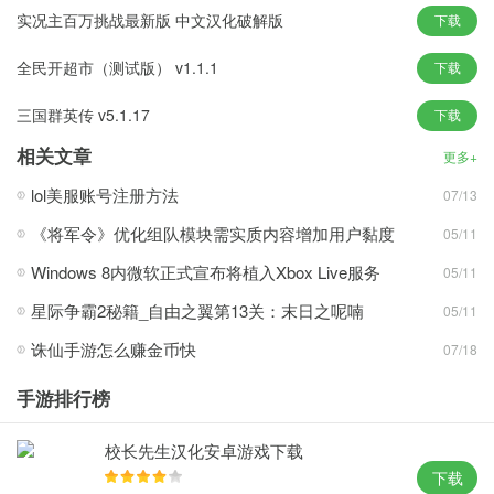
超级賺錢大亨游戏评测：
实况主百万挑战最新版 中文汉化破解版
下载
1、画 面：
2D画面，画面简单。背景设计为保险库大门，而游戏元素是几种颜
全民开超市（测试版） v1.1.1
下载
色的硬币，每种钱币上都有不同的钱币符号。整体画面风格比较统
三国群英传 v5.1.17
下载
一，很好的体现了游戏的主题。
相关文章
2、声 音：
更多+
背景音乐以快节奏音乐为基调，衬托和提升了游戏的节奏。在音效
lol美服账号注册方法
07/13
方面，钱币碰撞的声音效果非常真实，而“大亨”在一旁的旁白也烘托
《将军令》优化组队模块需实质内容增加用户黏度
05/11
了游戏中“赚取”钱币的热烈气氛，让玩家不由自主的投入到紧张的游
Windows 8内微软正式宣布将植入Xbox Live服务
05/11
戏节奏中。
3、上手度：
星际争霸2秘籍_自由之翼第13关：末日之呢喃
05/11
游戏用鼠标进行控制，右键操作。新手可以查阅帮助来属性游戏的
诛仙手游怎么赚金币快
07/18
操作，游戏的操作非常简单，只要点击3个以上连在一起的同类钱币
就可以获得钱币，是比较经典的消除类游戏。
手游排行榜
4、创 意：
校长先生汉化安卓游戏下载
该游戏是一个以“賺錢”为主题的消除类游戏，点击连接3个以上的金
下载
币可以消除，达到数量即可过关。游戏本身并没有更多的创新，不