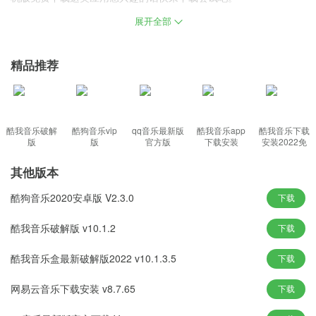
展开全部
软件特点
1.各种音效都可以免费使用，Hi-Fi效果，让你的音效更出众。
精品推荐
2.一步轻松创建“播放列表”。分享音乐既简单又有趣。
3.多首歌曲免费试听，最新歌曲收视一目了然。
软件功能
酷我音乐破解
酷狗音乐vip
qq音乐最新版
酷我音乐app
酷我音乐下载
版
版
官方版
下载安装
安装2022免
费最新版
1.听歌找歌，帮你疯狂猜歌
其他版本
歌很好听，就是不知道歌名，就是想不起来歌名了……配合听歌，
几秒就能找到歌名
酷狗音乐2020安卓版 V2.3.0
下载
2.千星，个人推荐音乐
酷我音乐破解版 v10.1.2
下载
成千上万的明星在这里落脚，创建私人播放列表，录制独家DJ节
目，将好音乐推荐给他们的心。
酷我音乐盒最新破解版2022 v10.1.3.5
下载
3. 社交关系，发现新音乐
您可以关注名人、DJ 和朋友，并通过浏览他们的新闻、收藏和分享
网易云音乐下载安装 v8.7.65
下载
来发现更多新的好音乐。