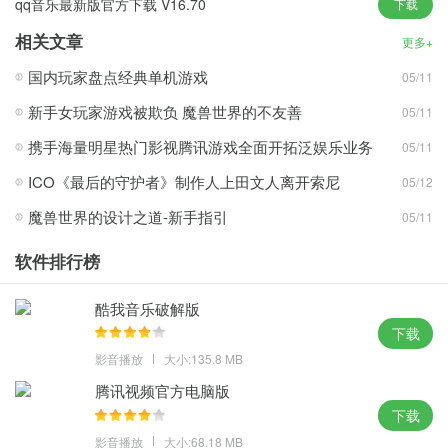
qq音乐最新版官方下载 V16.70
下载
相关文章
更多+
软件优势
国内玩家盘点经典单机游戏
05/11
1.用户上传自己的主播电台、音乐故事、脱口秀、情感话题，每个人
都可以轻松表达自己。
新手女玩家游戏被欺负 魔兽世界的不友善
05/11
2.国内首个以“播放列表”为主体结构的音乐应用，国内优质的“播放
携手海量明星热门影视腾讯游戏全面开拓泛娱乐业务
05/11
列表”库，更容易批量找到好音乐。
ICO《最后的守护者》制作人上田文人离开索尼
05/12
3. 强烈的音乐评论氛围，同一首歌，通过别人的评论，重温故事，
魔兽世界的设计之道-新手指引
体验相同的感受，与评论产生共鸣。
05/11
4. 歌曲很好听，就是不知道歌名，就是想不起来歌名了……有了听
软件排行榜
歌功能，就可以知道歌名了几秒钟。
酷我音乐破解版
应用简评
下载
网易云音乐车机版2021是一款适合在开车时候使用的听歌软件，可
影音播放
大小:135.8 MB
以用于拥有汽车的车主朋友体验。
腾讯视频官方电脑版
下载
影音播放
大小:68.18 MB