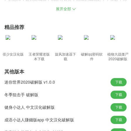
满僵尸的世界里，你必须拯救幸存者并使用武器杀死可怕的僵尸，
展开全部
只有消灭僵尸，人类才能摆脱危机，喜欢射击游戏的玩家千万不要
错过这款好玩的游戏!
精品推荐
游戏特色
他们就可以开始探索游戏了。 继续在僵尸军队游戏中收集各种武器
和弹药，
侄少女汉化版
王者荣耀老版
旋风加速器下
破解qq密码软
植物大战僵尸
本下载
载
件
2020破解版
并用你最喜欢的武器射击。 一旦玩家揭露了自己的身份并开始拯救
人类，
其他版本
并通过消灭它们来获得奖励。玩家在游戏中享受复活的过程，感受
迷你世界2020破解版 v1.0.0
下载
到忠诚
，并为被复活而高兴。感受游戏中对僵尸的非常刺激的攻击，
冬季狙击手 破解版
下载
游戏中获得丰富奖励，完成成就领取金条，更多高攻击武器等你解
健身小达人 中文汉化破解版
下载
锁。
成语小达人賺錢版app 中文汉化破解版
下载
游戏亮点