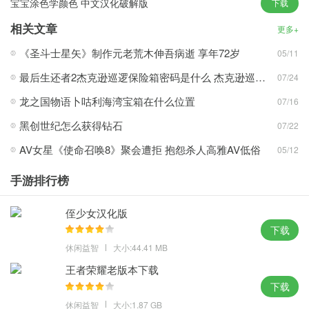
宝宝涂色学颜色 中文汉化破解版
下载
此外，您还可以通过赏金任务赚取佣金来升级您的武器。
相关文章
游戏玩法、简单的控制和最佳平台风格的硬核游戏。
更多+
拍摄操作非常简单。你必须学会​​适当地搭配它们。
《圣斗士星矢》制作元老荒木伸吾病逝 享年72岁
05/11
每个角色都有不同的能力和属性，这里有许多不同类型的角色可以
最后生还者2杰克逊巡逻保险箱密码是什么 杰克逊巡逻保险箱密码介绍
07/24
解锁。
龙之国物语卜咕利海湾宝箱在什么位置
07/16
操控越灵活，你就越容易完成任务，也就越容易获胜。
黑创世纪怎么获得钻石
07/22
游戏特色
AV女星《使命召唤8》聚会遭拒 抱怨杀人高雅AV低俗
05/12
在通关主线任务的过程中，寻找更强大的武器。 特殊任务会不时出
手游排行榜
现。
探索未知的地图和房屋，收集各种武器、装备和食物来生存。
侄少女汉化版
僵尸只在晚上出现，你应该找到它们并射击它们来保卫你的家园。
下载
操作简单，游戏画面清新简单，玩法多样，采用第一人称视角。
休闲益智
大小:44.41 MB
游戏中有多种枪械供玩家自由选择，寻找隐藏的僵尸来射击它们。
王者荣耀老版本下载
下载
游戏评价
休闲益智
大小:1.87 GB