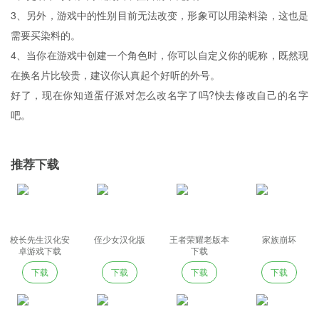
3、另外，游戏中的性别目前无法改变，形象可以用染料染，这也是
需要买染料的。
4、当你在游戏中创建一个角色时，你可以自定义你的昵称，既然现
在换名片比较贵，建议你认真起个好听的外号。
好了，现在你知道蛋仔派对怎么改名字了吗?快去修改自己的名字
吧。
推荐下载
校长先生汉化安
侄少女汉化版
王者荣耀老版本
家族崩坏
卓游戏下载
下载
下载
下载
下载
下载