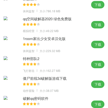
下载
休闲益智
大小:786.18 MB
qq空间破解器2020 绿色免费版
下载
模拟经营
大小:49.22 MB
1room家出少女安卓汉化版
下载
休闲益智
大小:229.32 MB
特种部队2
下载
飞行射击
大小:162.27 MB
僵尸前线3d破解版游戏下载
下载
动作冒险
大小:38.07 MB
破解qq密码软件
下载