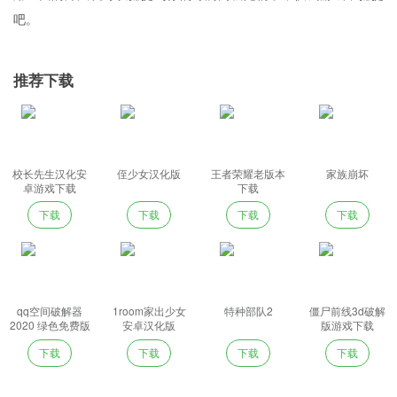
吧。
推荐下载
校长先生汉化安
侄少女汉化版
王者荣耀老版本
家族崩坏
卓游戏下载
下载
下载
下载
下载
下载
qq空间破解器
1room家出少女
特种部队2
僵尸前线3d破解
2020 绿色免费版
安卓汉化版
版游戏下载
下载
下载
下载
下载