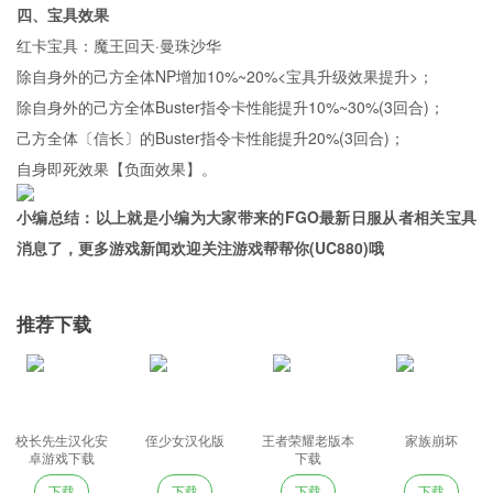
四、宝具效果
红卡宝具：魔王回天·曼珠沙华
除自身外的己方全体NP增加10%~20%<宝具升级效果提升>；
除自身外的己方全体Buster指令卡性能提升10%~30%(3回合)；
己方全体〔信长〕的Buster指令卡性能提升20%(3回合)；
自身即死效果【负面效果】。
小编总结：以上就是小编为大家带来的FGO最新日服从者相关宝具
消息了，更多游戏新闻欢迎关注游戏帮帮你(UC880)哦
推荐下载
校长先生汉化安
侄少女汉化版
王者荣耀老版本
家族崩坏
卓游戏下载
下载
下载
下载
下载
下载