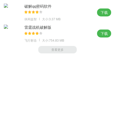
破解qq密码软件
下载
休闲益智
大小:3.37 MB
雷霆战机破解版
下载
飞行射击
大小:754.83 MB
查看更多
游戏帮帮您
(https://m.uc880.com)
Copyright 2004-
2026.All Rights Reserved
蜀ICP备2021030160号
友情链接/违规清理/侵权删除等-联系邮箱：gantanhao99@gmail.com