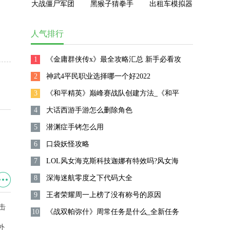
大战僵尸军团
黑猴子猜拳手
出租车模拟器
最新版下载
机版
2023无限金币
版
人气排行
1
《金庸群侠传x》最全攻略汇总 新手必看攻
2
略
神武4平民职业选择哪一个好2022
3
《和平精英》巅峰赛战队创建方法_《和平
4
精英》怎么创建战队
大话西游手游怎么删除角色
5
潜渊症手铐怎么用
6
口袋妖怪攻略
7
LOL风女海克斯科技迦娜有特效吗?风女海
8
克斯科技迦娜皮肤怎么样?
深海迷航零度之下代码大全
9
王者荣耀周一上榜了没有称号的原因
10
《战双帕弥什》周常任务是什么_全新任务
原神怎么种花
外
荒野大镖客2游戏卡顿解决方法
攻略详解_手游攻略