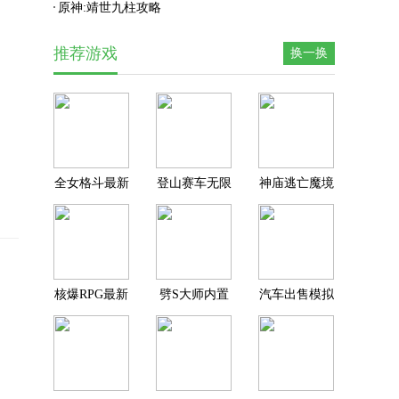
原神:靖世九柱攻略
推荐游戏
换一换
全女格斗最新
登山赛车无限
神庙逃亡魔境
版
金币钻石下载
仙踪
核爆RPG最新
劈S大师内置
汽车出售模拟
版
MOD菜单
器下载