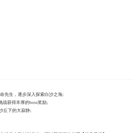
算命先生，逐步深入探索白沙之海;
战获得丰厚的boss奖励;
海沙丘下的大寂静;