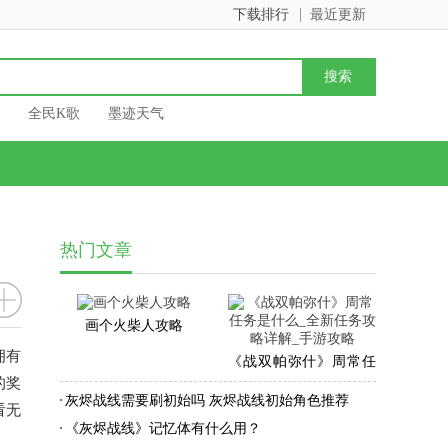
下载排行
最近更新
全民K歌
墨迹天气
热门文章
画个火柴人攻略
拥有
《战双帕弥什》周常任
的奖
务是什么_全新任务攻略
灰烬战线需要刷初始吗 灰烬战线初始角色推荐
看无
详解_手游攻略
《灰烬战线》记忆体有什么用？