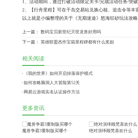
1、活动期间，通过打破活动限定关卡/完成活动任务/突
2、【行舟里程】可在干岛交易站兑换心核、追击令等丰
以上就是小编整理的关于《无期迷途》怒海狂砂玩法攻略
上一篇：
数码宝贝新世纪灭世龙兽好用吗
下一篇：
英雄联盟杰作宝箱里程碑都有什么奖励
相关阅读
《我的世界》如何开启掉落保护模式
如何攻略脑洞人大冒险第52关
网易云游戏实名认证操作方法
更多资讯
魔兽争霸3重制版买哪个
绝对演绎顾梵喜欢什么