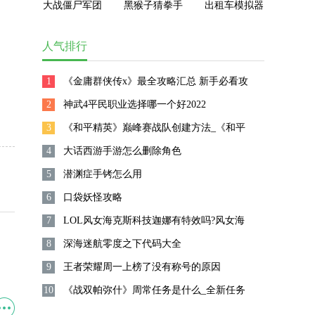
大战僵尸军团
黑猴子猜拳手
出租车模拟器
最新版下载
机版
2023无限金币
版
人气排行
1
《金庸群侠传x》最全攻略汇总 新手必看攻
2
略
神武4平民职业选择哪一个好2022
3
《和平精英》巅峰赛战队创建方法_《和平
4
精英》怎么创建战队
大话西游手游怎么删除角色
5
潜渊症手铐怎么用
6
口袋妖怪攻略
7
LOL风女海克斯科技迦娜有特效吗?风女海
8
克斯科技迦娜皮肤怎么样?
深海迷航零度之下代码大全
9
王者荣耀周一上榜了没有称号的原因
10
《战双帕弥什》周常任务是什么_全新任务
攻略详解_手游攻略