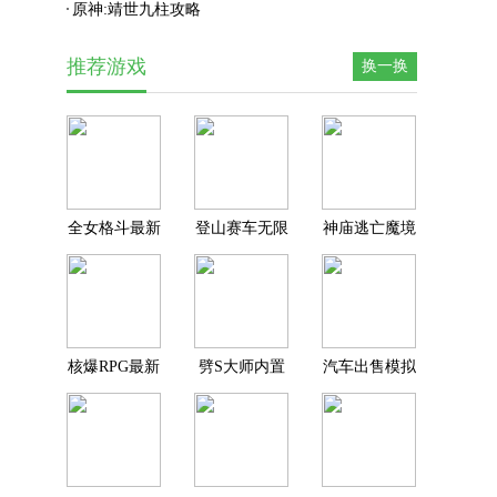
原神:靖世九柱攻略
推荐游戏
换一换
全女格斗最新
登山赛车无限
神庙逃亡魔境
版
金币钻石下载
仙踪
核爆RPG最新
劈S大师内置
汽车出售模拟
版
MOD菜单
器下载