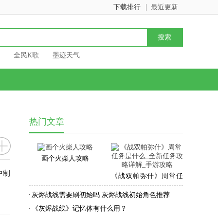
下载排行
最近更新
全民K歌
墨迹天气
热门文章
画个火柴人攻略
中制
《战双帕弥什》周常任
务是什么_全新任务攻略
灰烬战线需要刷初始吗 灰烬战线初始角色推荐
详解_手游攻略
《灰烬战线》记忆体有什么用？