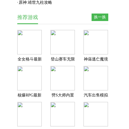
原神:靖世九柱攻略
推荐游戏
换一换
全女格斗最新
登山赛车无限
神庙逃亡魔境
版
金币钻石下载
仙踪
核爆RPG最新
劈S大师内置
汽车出售模拟
版
MOD菜单
器下载