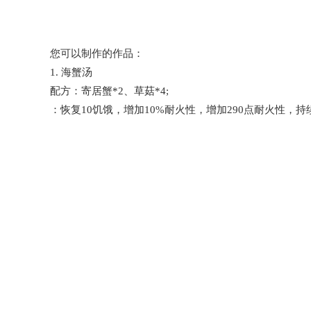
您可以制作的作品：
1. 海蟹汤
配方：寄居蟹*2、草菇*4;
：恢复10饥饿，增加10%耐火性，增加290点耐火性，持续