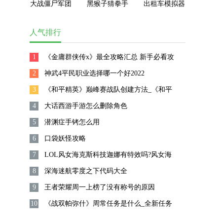
大战僵尸军团
黑猴子猜拳手
出租车模拟器
最新版下载
机版
2023无限金币
版
人气排行
1
《金庸群侠传x》最全攻略汇总 新手必看攻
2
略
神武4平民职业选择哪一个好2022
3
《和平精英》巅峰赛战队创建方法_《和平
4
精英》怎么创建战队
大话西游手游怎么删除角色
5
潜渊症手铐怎么用
6
口袋妖怪攻略
7
LOL风女海克斯科技迦娜有特效吗?风女海
8
克斯科技迦娜皮肤怎么样?
深海迷航零度之下代码大全
9
王者荣耀周一上榜了没有称号的原因
10
《战双帕弥什》周常任务是什么_全新任务
攻略详解_手游攻略