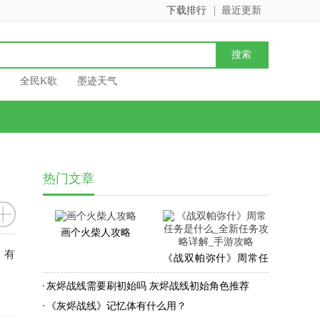
下载排行
最近更新
全民K歌
墨迹天气
热门文章
画个火柴人攻略
，有
《战双帕弥什》周常任
务是什么_全新任务攻略
灰烬战线需要刷初始吗 灰烬战线初始角色推荐
详解_手游攻略
《灰烬战线》记忆体有什么用？